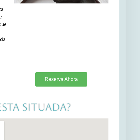
ta
e
que
cia
Reserva Ahora
sta situada?