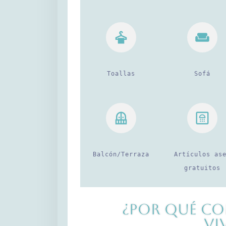
Toallas
Sofá
Balcón/Terraza
Artículos as
gratuitos
¿Por qué co
vi