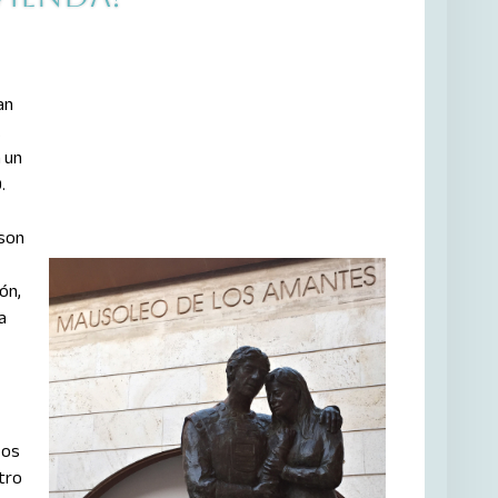
an
.
a un
.
son
ón,
a
os
tro