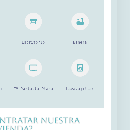
Escritorio
Bañera
eo
TV Pantalla Plana
Lavavajillas
ntratar nuestra
vienda?