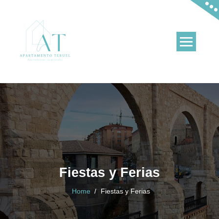
Skip
to
content
Apartamentos en Teruel y en La Puebla de Valverde
Fiestas y Ferias
Home
/
Fiestas y Ferias