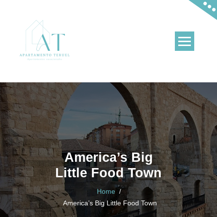
Skip
to
content
Apartamentos en Teruel y en La Puebla de Valverde
America’s Big
Little Food Town
Home
/
America’s Big Little Food Town