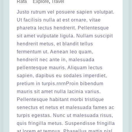
Rafa
Explore
,
Travel
Justo rutrum vel posuere sapien volutpat.
Ut facilisis nulla at est ornare, vitae
pharetra lectus hendrerit. Pellentesque
sit amet vulputate ligula. Nullam suscipit
hendrerit metus, et blandit tellus
fermentum ut. Aenean leo quam,
hendrerit nec ante in, malesuada
pellentesque mauris. Aliquam lectus
sapien, dapibus eu sodales imperdiet,
pretium in turpis.rnrnProin bibendum
mauris sit amet nulla lacinia varius.
Pellentesque habitant morbi tristique
senectus et netus et malesuada fames ac
turpis egestas. Nunc ut malesuada risus,
quis fringilla metus. Suspendisse fringilla
at lorem et tempus. Phasellus mattis nisl