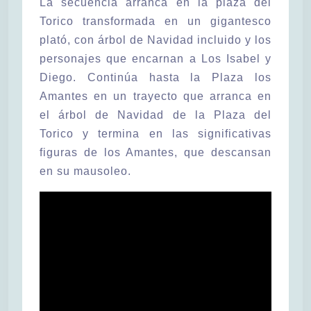
La secuencia arranca en la plaza del
Torico transformada en un gigantesco
plató, con árbol de Navidad incluido y los
personajes que encarnan a Los Isabel y
Diego. Continúa hasta la Plaza los
Amantes en un trayecto que arranca en
el árbol de Navidad de la Plaza del
Torico y termina en las significativas
figuras de los Amantes, que descansan
en su mausoleo.