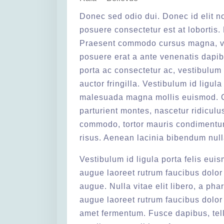
Donec sed odio dui. Donec id elit n
posuere consectetur est at lobortis
Praesent commodo cursus magna, vel
posuere erat a ante venenatis dapibu
porta ac consectetur ac, vestibulum
auctor fringilla. Vestibulum id ligu
malesuada magna mollis euismod. C
parturient montes, nascetur ridicul
commodo, tortor mauris condimentum
risus. Aenean lacinia bibendum null
Vestibulum id ligula porta felis eui
augue laoreet rutrum faucibus dolor a
augue. Nulla vitae elit libero, a ph
augue laoreet rutrum faucibus dolor 
amet fermentum. Fusce dapibus, tel