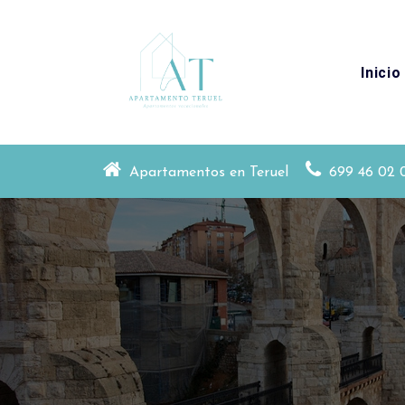
Skip
to
content
Inicio
Apartamentos en Teruel y en La Puebla d
Apartamentos en Teruel
699 46 02 