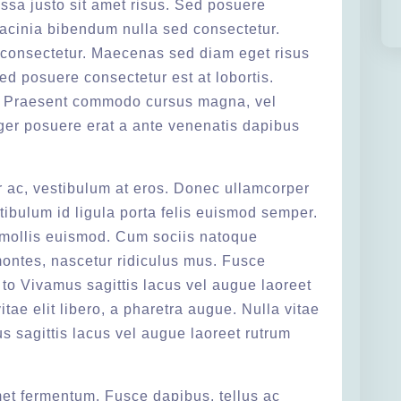
sa justo sit amet risus. Sed posuere
lacinia bibendum nulla sed consectetur.
consectetur. Maecenas sed diam eget risus
ed posuere consectetur est at lobortis.
. Praesent commodo cursus magna, vel
eger posuere erat a ante venenatis dapibus
ur ac, vestibulum at eros. Donec ullamcorper
stibulum id ligula porta felis euismod semper.
ollis euismod. Cum sociis natoque
montes, nascetur ridiculus mus. Fusce
to Vivamus sagittis lacus vel augue laoreet
itae elit libero, a pharetra augue. Nulla vitae
us sagittis lacus vel augue laoreet rutrum
met fermentum. Fusce dapibus, tellus ac