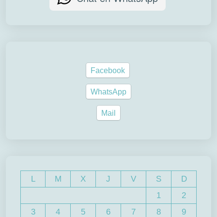
Facebook
WhatsApp
Mail
L
M
X
J
V
S
D
1
2
3
4
5
6
7
8
9