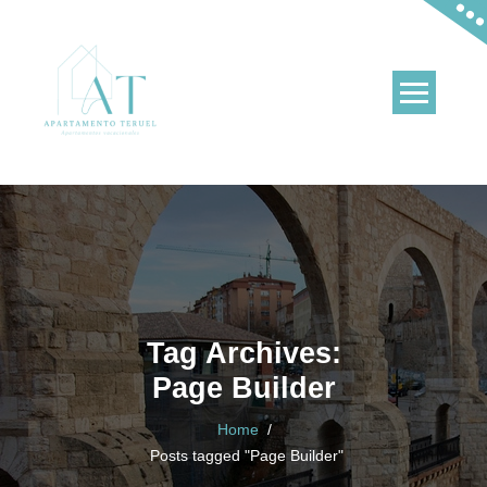
Skip
to
content
Apartamentos en Teruel y en La Puebla de Valverde
Tag Archives:
Page Builder
Home
/
Posts tagged "Page Builder"