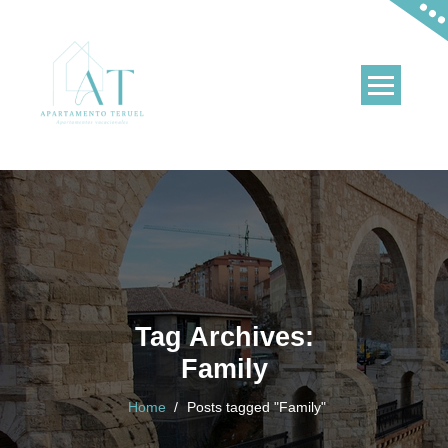
Skip
to
content
Apartamentos en Teruel y en La Puebla de Valverde
Tag Archives:
Family
Home
/
Posts tagged "Family"