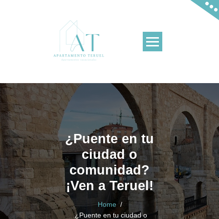
Skip
to
content
Apartamentos en Teruel y en La Puebla de V
¿Puente en tu
ciudad o
comunidad?
¡Ven a Teruel!
Home
/
¿Puente en tu ciudad o