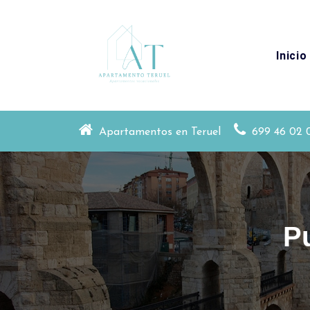
Skip
to
content
Inicio
Apartamentos en Teruel y en La Puebla d
Apartamentos en Teruel
699 46 02 
P