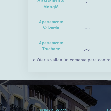
Apartamento
4
Mongió
Apartamento
Valverde
5-6
Apartamento
Trucharte
5-6
o Oferta valida únicamente para contr
Fecha de llegada
Fe