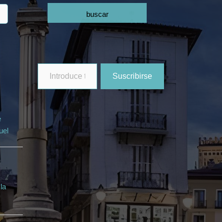
buscar
Introduce
Suscribirse
tu
email...
e
uel
la