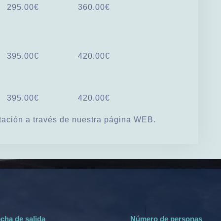
295.00€
360.00€
395.00€
420.00€
395.00€
420.00€
atación a través de nuestra página WEB.
cha de salida
Número de personas